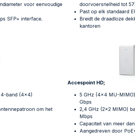
tendiameter voor eenvoudige
doorvoersnelheid tot 5
Past op elk standaard 
ps SFP+ interface.
Breidt de draadloze dek
kantoren
Accespoint HD;
i 4-band (4×4)
5 GHz (4×4 MU-MIMO) b
Gbps
 antennepatroon om het
2,4 GHz (2×2 MIMO) ba
Mbps
Capaciteit van meer dan 2
Aangedreven door PoE