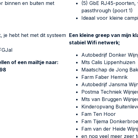
r binnen en buiten met
(5) GbE RJ45-poorten, 
passthrough (poort 1)
Ideaal voor kleine campi
t, je hebt het met dit systeem
Een kleine greep van mijn kl
stabiel Wifi netwerk;
FGJaI
Autobedrijf Donker Wij
llen of een mailtje naar:
Mts Calis Lippenhuizen
998
Maatschap de Jong Ba
Farm Faber Hemrik
Autobedrijf Jansma Wij
Postma Techniek Wijnj
Mts van Bruggen Wijnj
Kinderopvang Buitenlev
Fam Ten Hoor
Fam Tijema Donkerbro
Fam van der Heide Wij
en nog veel meer zeer 