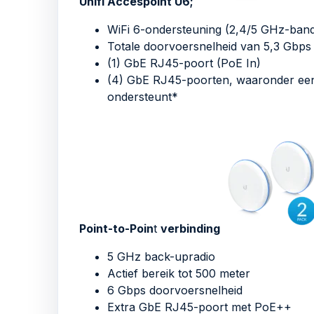
Unifi Accespoint U6;
WiFi 6-ondersteuning (2,4/5 GHz-ban
Totale doorvoersnelheid van 5,3 Gbps
(1) GbE RJ45-poort (PoE In)
(4) GbE RJ45-poorten, waaronder een
ondersteunt*
Point-to-Poin
t
verbinding
5 GHz back-upradio
Actief bereik tot 500 meter
6 Gbps doorvoersnelheid
Extra GbE RJ45-poort met PoE++