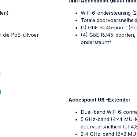
Unifi Accespoint (Muur mod
den)
WiFi 6-ondersteuning (
Totale doorvoersnelhei
(1) GbE RJ45-poort (Po
 die PoE-uitvoer
(4) GbE RJ45-poorten, 
ondersteunt*
Accespoint U6 -Extender
Dual-band WiFi 6-connec
5 GHz-band (4×4 MU-
doorvoersnelheid tot 4
2,4 GHz-band (2×2 M