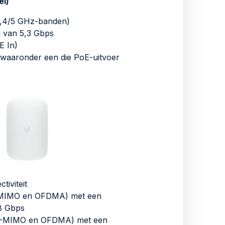
el)
2,4/5 GHz-banden)
d van 5,3 Gbps
E In)
waaronder een die PoE-uitvoer
tiviteit
MIMO en OFDMA) met een
,8 Gbps
U-MIMO en OFDMA) met een