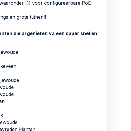
waaronder (1) voor configureerbare PoE-
ngs en grote tuinen!!
anten die al genieten va een super snel en
njewoude
kkeveen
njewoude
ewoude
ewoude
en
ek
njewoude
tevreden klanten