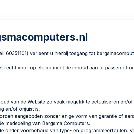
rgsmacomputers.nl
0351101) verleent u hierbij toegang tot bergsmacomputers.
t recht voor op elk moment de inhoud aan te passen of on
ud van de Website zo vaak mogelijk te actualiseren en/of
g en/of onjuist is.
rden aangeboden zonder enige vorm van garantie of aansp
de mededeling van Bergsma Computers.
ebsite onder voorbehoud van type- en programmeerfouten. V